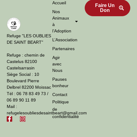
Accueil
Faire Un
Don
Nos
Animaux
à
l’Adoption
Refuge "LES OUBLIES
L’Association
DE SAINT BEART"
Partenaires
Refuge : chemin de
Agir
Castelus 82100
avec
Castelsarrasin
Nous
Siège Social : 10
Pauses
Boulevard Pierre
bonheur
Delbrel 82200 Moissac
Tél : 06 78 83 49 73 /
Contact
06 89 90 11 89
Politique
Mail :
de
refugelesoubliesdesaintbeart@gmail.com
confidentialité