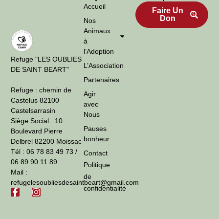
Accueil
Faire Un
Don
Nos
Animaux
à
l’Adoption
Refuge "LES OUBLIES
L’Association
DE SAINT BEART"
Partenaires
Refuge : chemin de
Agir
Castelus 82100
avec
Castelsarrasin
Nous
Siège Social : 10
Pauses
Boulevard Pierre
bonheur
Delbrel 82200 Moissac
Tél : 06 78 83 49 73 /
Contact
06 89 90 11 89
Politique
Mail :
de
refugelesoubliesdesaintbeart@gmail.com
confidentialité