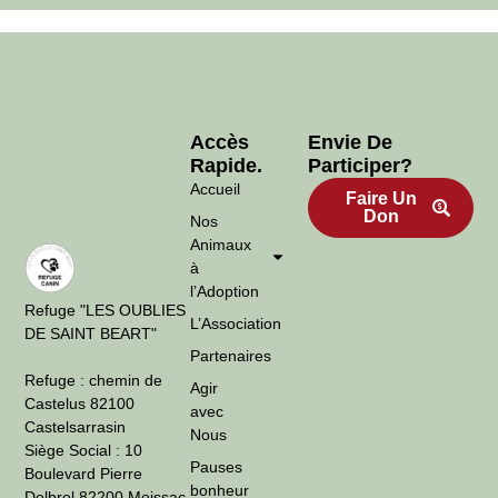
Accès
Envie De
Rapide.
Participer?
Accueil
Faire Un
Don
Nos
Animaux
à
l’Adoption
Refuge "LES OUBLIES
L’Association
DE SAINT BEART"
Partenaires
Refuge : chemin de
Agir
Castelus 82100
avec
Castelsarrasin
Nous
Siège Social : 10
Pauses
Boulevard Pierre
bonheur
Delbrel 82200 Moissac