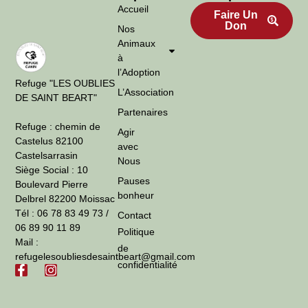
Accueil
Faire Un
Don
Nos
Animaux
à
l’Adoption
Refuge "LES OUBLIES
L’Association
DE SAINT BEART"
Partenaires
Refuge : chemin de
Agir
Castelus 82100
avec
Castelsarrasin
Nous
Siège Social : 10
Pauses
Boulevard Pierre
bonheur
Delbrel 82200 Moissac
Tél : 06 78 83 49 73 /
Contact
06 89 90 11 89
Politique
Mail :
de
refugelesoubliesdesaintbeart@gmail.com
confidentialité