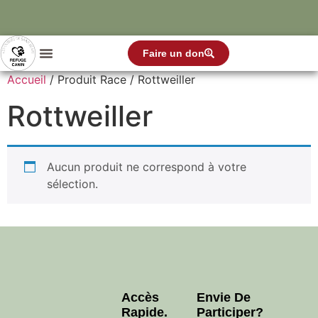
Faire un don
Accueil
/ Produit Race / Rottweiller
Rottweiller
Aucun produit ne correspond à votre
sélection.
Accès
Envie De
Rapide.
Participer?