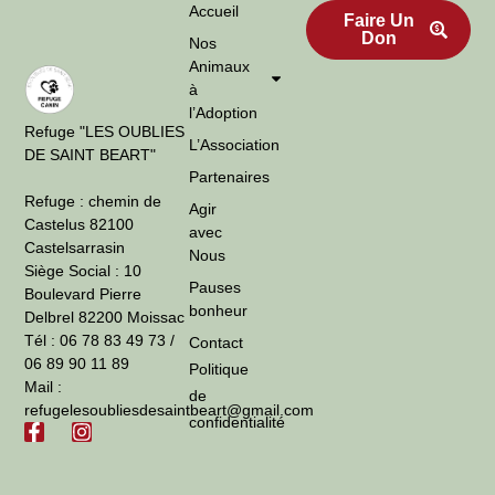
Accueil
Faire Un
Don
Nos
Animaux
à
l’Adoption
Refuge "LES OUBLIES
L’Association
DE SAINT BEART"
Partenaires
Refuge : chemin de
Agir
Castelus 82100
avec
Castelsarrasin
Nous
Siège Social : 10
Pauses
Boulevard Pierre
bonheur
Delbrel 82200 Moissac
Tél : 06 78 83 49 73 /
Contact
06 89 90 11 89
Politique
Mail :
de
refugelesoubliesdesaintbeart@gmail.com
confidentialité