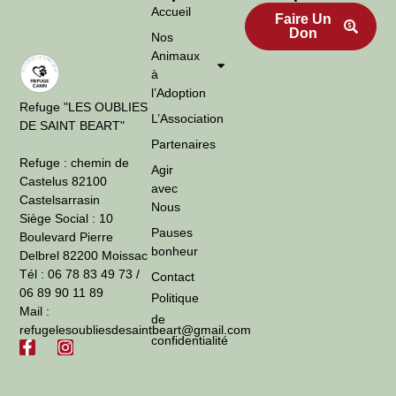
Accueil
Faire Un
Don
Nos
Animaux
à
l’Adoption
Refuge "LES OUBLIES
L’Association
DE SAINT BEART"
Partenaires
Refuge : chemin de
Agir
Castelus 82100
avec
Castelsarrasin
Nous
Siège Social : 10
Pauses
Boulevard Pierre
bonheur
Delbrel 82200 Moissac
Tél : 06 78 83 49 73 /
Contact
06 89 90 11 89
Politique
Mail :
de
refugelesoubliesdesaintbeart@gmail.com
confidentialité