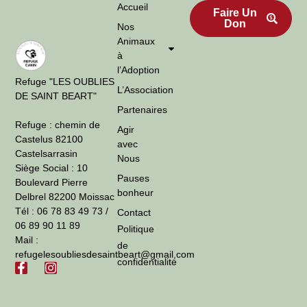
Accueil
Faire Un
Don
Nos
Animaux
à
l’Adoption
Refuge "LES OUBLIES
L’Association
DE SAINT BEART"
Partenaires
Refuge : chemin de
Agir
Castelus 82100
avec
Castelsarrasin
Nous
Siège Social : 10
Pauses
Boulevard Pierre
bonheur
Delbrel 82200 Moissac
Tél : 06 78 83 49 73 /
Contact
06 89 90 11 89
Politique
Mail :
de
refugelesoubliesdesaintbeart@gmail.com
confidentialité