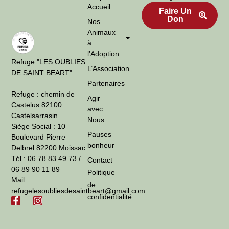
Accueil
Faire Un
Don
Nos
Animaux
à
l’Adoption
Refuge "LES OUBLIES
L’Association
DE SAINT BEART"
Partenaires
Refuge : chemin de
Agir
Castelus 82100
avec
Castelsarrasin
Nous
Siège Social : 10
Pauses
Boulevard Pierre
bonheur
Delbrel 82200 Moissac
Tél : 06 78 83 49 73 /
Contact
06 89 90 11 89
Politique
Mail :
de
refugelesoubliesdesaintbeart@gmail.com
confidentialité