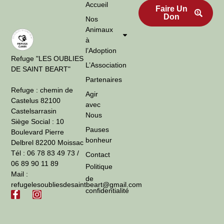
Accueil
Faire Un
Don
Nos
Animaux
à
l’Adoption
Refuge "LES OUBLIES
L’Association
DE SAINT BEART"
Partenaires
Refuge : chemin de
Agir
Castelus 82100
avec
Castelsarrasin
Nous
Siège Social : 10
Pauses
Boulevard Pierre
bonheur
Delbrel 82200 Moissac
Tél : 06 78 83 49 73 /
Contact
06 89 90 11 89
Politique
Mail :
de
refugelesoubliesdesaintbeart@gmail.com
confidentialité