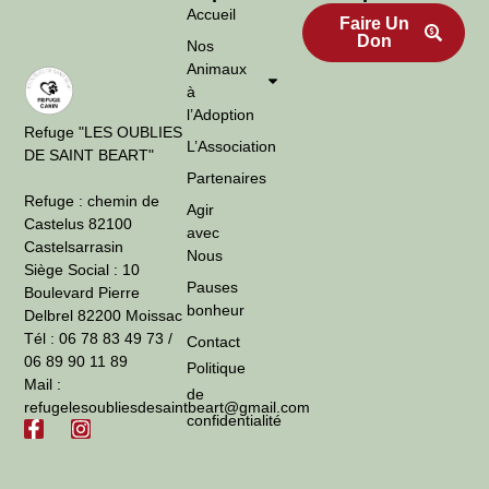
Accueil
Faire Un
Don
Nos
Animaux
à
l’Adoption
Refuge "LES OUBLIES
L’Association
DE SAINT BEART"
Partenaires
Refuge : chemin de
Agir
Castelus 82100
avec
Castelsarrasin
Nous
Siège Social : 10
Pauses
Boulevard Pierre
bonheur
Delbrel 82200 Moissac
Tél : 06 78 83 49 73 /
Contact
06 89 90 11 89
Politique
Mail :
de
refugelesoubliesdesaintbeart@gmail.com
confidentialité