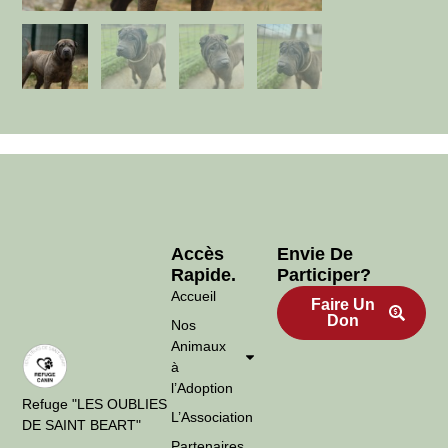
Accès
Envie De
Rapide.
Participer?
Accueil
Faire Un
Don
Nos
Animaux
à
l’Adoption
Refuge "LES OUBLIES
L’Association
DE SAINT BEART"
Partenaires