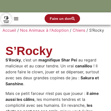
Faire un don
Accueil
/
Nos Animaux à l'Adoption
/
Chiens
/ S’Rocky
S’Rocky
S’Rocky
, c’est un
magnifique Shar Pei
au regard
malicieux et au cœur tendre. Un vrai
canaillou
! Il
adore faire le clown, jouer et se dépenser, surtout
avec ses deux grandes copines de jeu :
Sakura et
Sanshine
.
Mais ce petit farceur n’est pas que joueur :
il aime
aussi les câlins
, les moments tendres et la
complicité avec ses humains. En revanche,
les