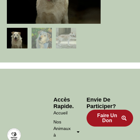
Accès
Envie De
Rapide.
Participer?
Accueil
Faire Un
Don
Nos
Animaux
à