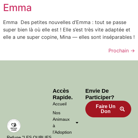
Emma
Emma Des petites nouvelles d’Emma : tout se passe
super bien là où elle est ! Elle s’est très vite adaptée et
elle a une super copine, Mina — elles sont inséparables !
Prochain
→
Accès
Envie De
Rapide.
Participer?
Accueil
Faire Un
Don
Nos
Animaux
à
l’Adoption
Refuge "LES OUBLIES