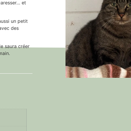
caresser… et
ussi un petit
 avec des
le saura créer
main.